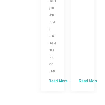
алл
ург
иче
ски
х
хол
оди
льн
ых
ма
шин
Read More
Read More