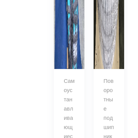
Сам
Пов
оус
оро
тан
тны
авл
е
ива
под
ющ
шип
иес
ник