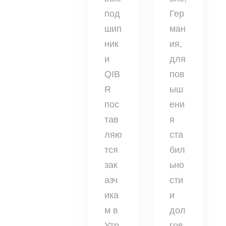
под
Гер
шип
ман
ник
ия,
и
для
QIB
пов
R
ыш
пос
ени
тав
я
ляю
ста
тся
бил
зак
ьно
азч
сти
ика
и
м в
дол
Утр
гов