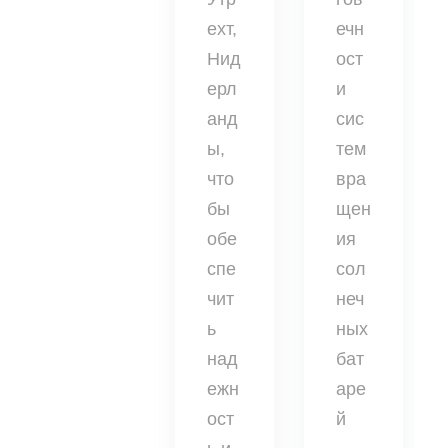
ехт,
ечн
Нид
ост
ерл
и
анд
сис
ы,
тем
что
вра
бы
щен
обе
ия
спе
сол
чит
неч
ь
ных
над
бат
ежн
аре
ост
й