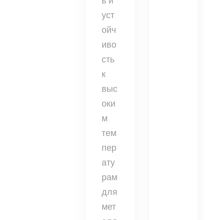
ь и
уст
ойч
иво
сть
к
выс
оки
м
тем
пер
ату
рам
для
мет