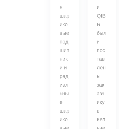
я
и
шар
QIB
ико
R
вые
был
под
и
шип
пос
ник
тав
и и
лен
рад
ы
иал
зак
ьны
азч
е
ику
шар
в
ико
Кел
вые
ьне,