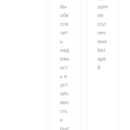
бы
щен
обе
ия
спе
сол
чит
неч
ь
ных
над
бат
ежн
аре
ост
й
ь и
уст
ойч
иво
сть
к
выс