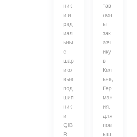
ник
тав
и и
лен
рад
ы
иал
зак
ьны
азч
е
ику
шар
в
ико
Кел
вые
ьне,
под
Гер
шип
ман
ник
ия,
и
для
QIB
пов
R
ыш