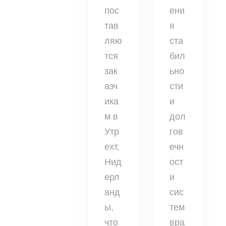
пос
ени
тав
я
ляю
ста
тся
бил
зак
ьно
азч
сти
ика
и
м в
дол
Утр
гов
ехт,
ечн
Нид
ост
ерл
и
анд
сис
ы,
тем
что
вра