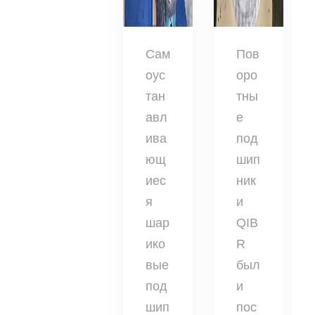
Сам
Пов
оус
оро
тан
тны
авл
е
ива
под
ющ
шип
иес
ник
я
и
шар
QIB
ико
R
вые
был
под
и
шип
пос