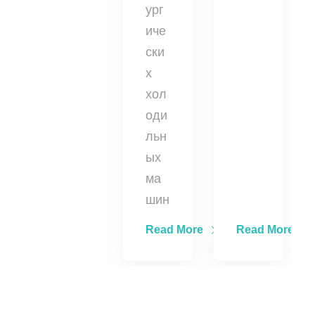
ург
иче
ски
х
хол
оди
льн
ых
ма
шин
Read More
Read More