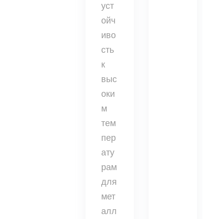
уст
ойч
иво
сть
к
выс
оки
м
тем
пер
ату
рам
для
мет
алл