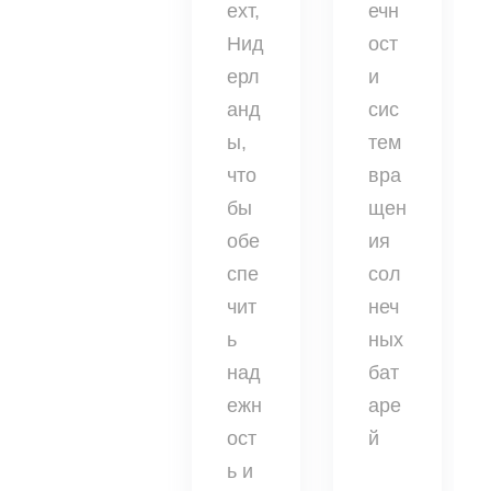
ехт,
ечн
Нид
ост
ерл
и
анд
сис
ы,
тем
что
вра
бы
щен
обе
ия
спе
сол
чит
неч
ь
ных
над
бат
ежн
аре
ост
й
ь и