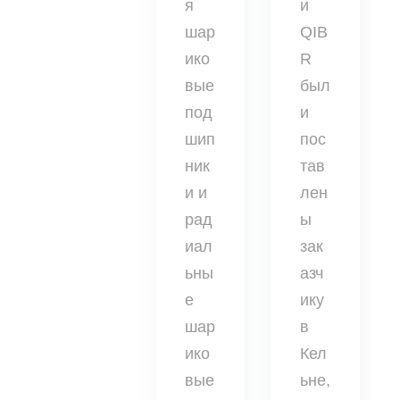
я
и
шар
QIB
ико
R
вые
был
под
и
шип
пос
ник
тав
и и
лен
рад
ы
иал
зак
ьны
азч
е
ику
шар
в
ико
Кел
вые
ьне,