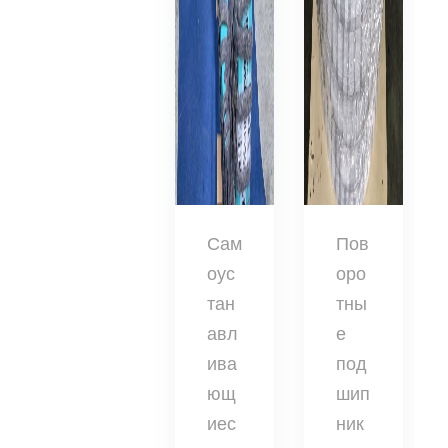
Сам
Пов
оус
оро
тан
тны
авл
е
ива
под
ющ
шип
иес
ник