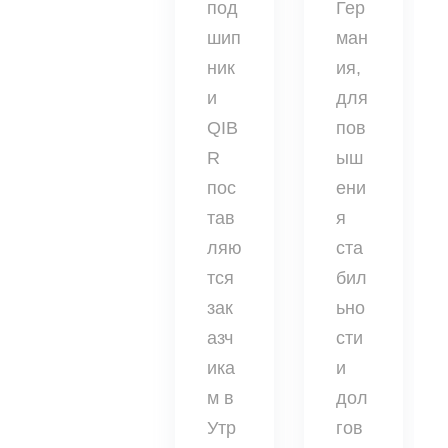
под
Гер
шип
ман
ник
ия,
и
для
QIB
пов
R
ыш
пос
ени
тав
я
ляю
ста
тся
бил
зак
ьно
азч
сти
ика
и
м в
дол
Утр
гов