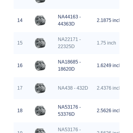
NA44163 -
14
2.1875 inch
44363D
NA22171 -
15
1.75 inch
22325D
NA18685 -
16
1.6249 inch
18620D
17
NA438 - 432D
2.4376 inch
NA53176 -
18
2.5626 inch
53376D
NA53176 -