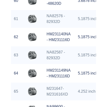
60
3.6876 inch
-48620D
NA82576 -
61
5.1875 inch
82932D
HM231140NA
62
5.1875 inch
- HM231116D
NA82587 -
63
5.1875 inch
82932D
HM231149NA
64
5.1875 inch
- HM231116D
M231647-
65
4.252 inch
M231616XD
NA99600 -