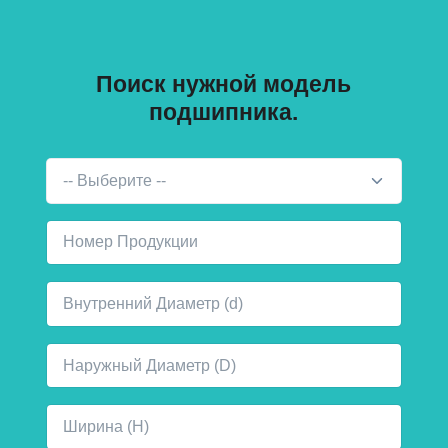
Поиск нужной модель
подшипника.
-- Выберите --