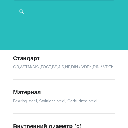
Стандарт
GB,ASTM/AISI,ГОСТ,BS,JIS,NF,DIN / VDEh,DIN / VDEh
Материал
Bearing steel, Stainless steel, Carburized steel
Внутренний диаметр (d)