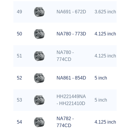
49
NA691 - 672D
3.625 inch
50
NA780 - 773D
4.125 inch
NA780 -
51
4.125 inch
774CD
52
NA861 - 854D
5 inch
HH221449NA
53
5 inch
- HH221410D
NA782 -
54
4.125 inch
774CD