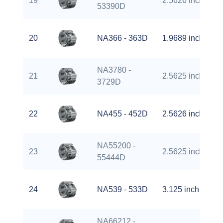
19
2.5626 inch
53390D
20
NA366 - 363D
1.9689 inch
NA3780 -
21
2.5625 inch
3729D
22
NA455 - 452D
2.5626 inch
NA55200 -
23
2.5625 inch
55444D
24
NA539 - 533D
3.125 inch
NA66212 -