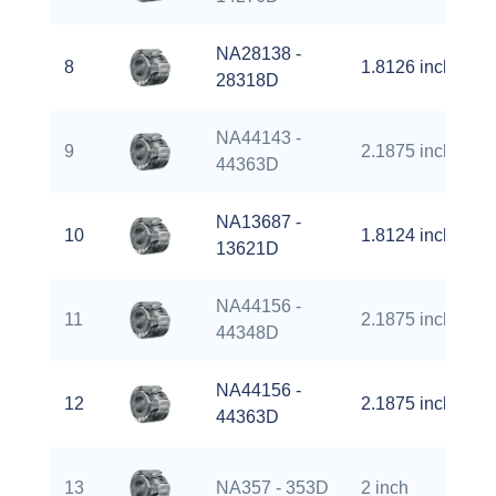
NA28138 -
8
1.8126 inch
28318D
NA44143 -
9
2.1875 inch
44363D
NA13687 -
10
1.8124 inch
13621D
NA44156 -
11
2.1875 inch
44348D
NA44156 -
12
2.1875 inch
44363D
13
NA357 - 353D
2 inch