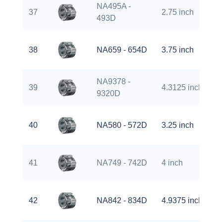
NA495A -
37
2.75 inch
493D
38
NA659 - 654D
3.75 inch
NA9378 -
39
4.3125 inch
9320D
40
NA580 - 572D
3.25 inch
41
NA749 - 742D
4 inch
42
NA842 - 834D
4.9375 inch