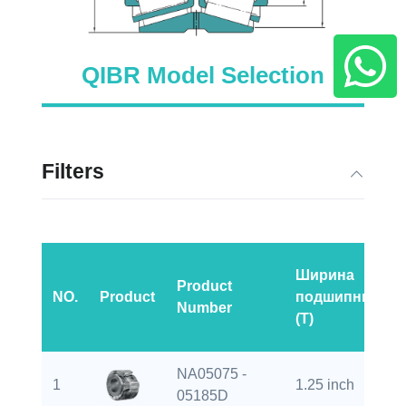
QIBR Model Selection
Filters
Ширина
Product
NO.
Product
подшипника
Number
(T)
NA05075 -
1
1.25 inch
05185D