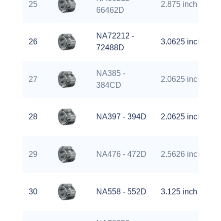
25
2.875 inch
66462D
NA72212 -
26
3.0625 inch
72488D
NA385 -
27
2.0625 inch
384CD
28
NA397 - 394D
2.0625 inch
29
NA476 - 472D
2.5626 inch
30
NA558 - 552D
3.125 inch