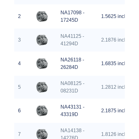
NA17098 -
2
1.5625 inch
17245D
NA41125 -
3
2.1876 inch
41294D
NA26118 -
4
1.6835 inch
26284D
NA08125 -
5
1.2812 inch
08231D
NA43131 -
6
2.1875 inch
43319D
NA14138 -
7
1.8126 inch
14276D