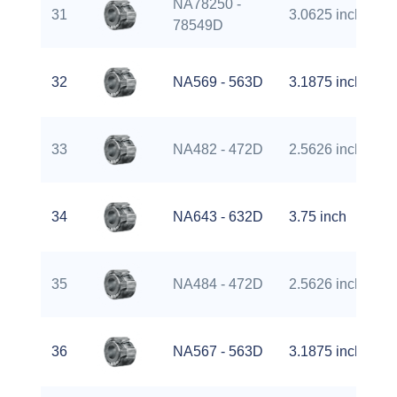
NA78250 -
31
3.0625 inch
78549D
32
NA569 - 563D
3.1875 inch
33
NA482 - 472D
2.5626 inch
34
NA643 - 632D
3.75 inch
35
NA484 - 472D
2.5626 inch
36
NA567 - 563D
3.1875 inch