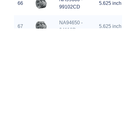
66
5.625 inch
99102CD
NA94650 -
67
5.625 inch
94118D
NA87700 -
68
4.25 inch
87112D
NA94700 -
69
5.625 inch
94117D
NA94700 -
70
5.625 inch
94118D
NA537075 -
71
2.625 inch
537103D