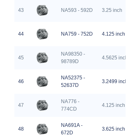
43
NA593 - 592D
3.25 inch
44
NA759 - 752D
4.125 inch
NA98350 -
45
4.5625 inch
98789D
NA52375 -
46
3.2499 inch
52637D
NA776 -
47
4.125 inch
774CD
NA691A -
48
3.625 inch
672D