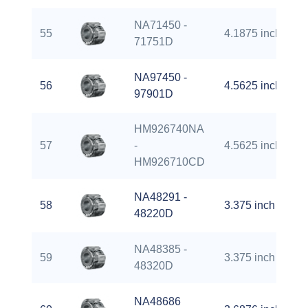
NA71450 -
55
4.1875 inch
71751D
NA97450 -
56
4.5625 inch
97901D
HM926740NA
57
-
4.5625 inch
HM926710CD
NA48291 -
58
3.375 inch
48220D
NA48385 -
59
3.375 inch
48320D
NA48686