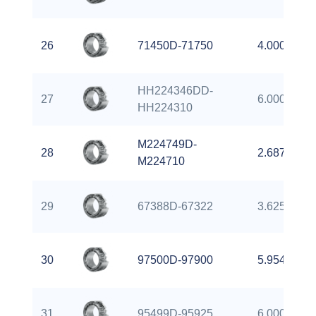
26
71450D-71750
4.0000 inch
HH224346DD-
27
6.0000 inch
HH224310
M224749D-
28
2.6875 inch
M224710
29
67388D-67322
3.6250 inch
30
97500D-97900
5.9545 inch
31
95499D-95925
6.0000 inch