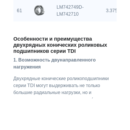
LM742749D-
61
3.3750 inch
LM742710
Особенности и преимущества
двухрядных конических роликовых
подшипников серии TDI
1. Возможность двунаправленного
нагружения
Двухрядные конические роликоподшипники
серии TDI могут выдерживать не только
большие радиальные нагрузки, но и
двунаправленные осевые нагрузки (как
прямые, так и обратные осевые силы). Эта
способность делает их пригодными для
сложных применений, требующих восприятия
как радиальных, так и осевых нагрузок.