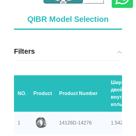
QIBR Model Selection
Filters
Ширина
двойного
NO.
Product
Product Number
внутренн
кольца (B)
1
14126D-14276
1.5426 inch