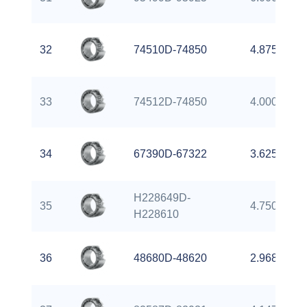
32
74510D-74850
4.8750 inch
33
74512D-74850
4.0000 inch
34
67390D-67322
3.6250 inch
H228649D-
35
4.7500 inch
H228610
36
48680D-48620
2.9688 inch