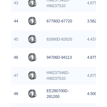
HM237542D-
43
4.8750 inch
HM237510
44
67790D-67720
3.5625 inch
45
82680D-82620
4.4375 inch
46
94706D-94113
4.8750 inch
HM237546D-
47
4.8750 inch
HM237510
EE280700D-
48
4.50000 in
281200