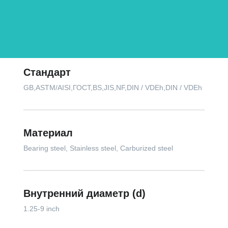
Стандарт
GB,ASTM/AISI,ГОСТ,BS,JIS,NF,DIN / VDEh,DIN / VDEh
Материал
Bearing steel, Stainless steel, Carburized steel
Внутренний диаметр (d)
1.25-9 inch