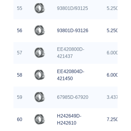
55
93801D/93125
5.2500 inch
56
93801D-93126
5.2500 inch
EE420800D-
57
6.0000 inch
421437
EE420804D-
58
6.0000 inch
421450
59
67985D-67920
3.4375 inch
H242649D-
60
7.2500 inch
H242610