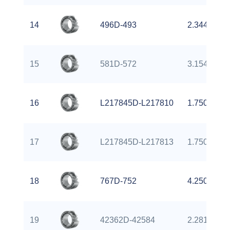
14
496D-493
2.3440 inch
15
581D-572
3.1549 inch
16
L217845D-L217810
1.7500 inch
17
L217845D-L217813
1.7500 inch
18
767D-752
4.2500 inch
19
42362D-42584
2.2812 inch