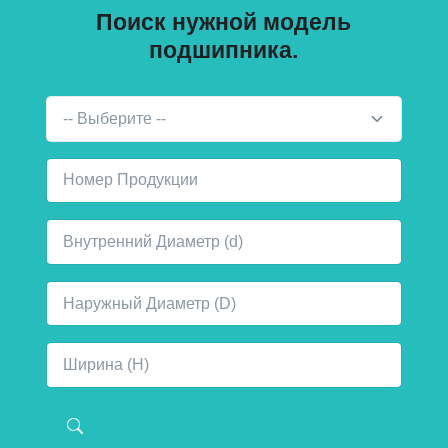
Поиск нужной модель
подшипника.
-- Выберите --