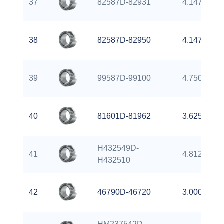
37
82587D-82931
4.1475 inch
38
82587D-82950
4.1475 inch
39
99587D-99100
4.7500 inch
40
81601D-81962
3.6250 inch
H432549D-
41
4.8125 inch
H432510
42
46790D-46720
3.0000 inch